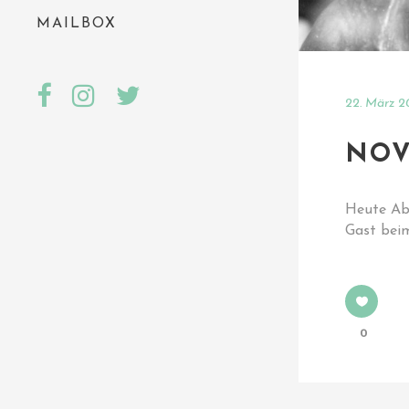
MAILBOX
22. März 2
NOV
Heute Abe
Gast be
0